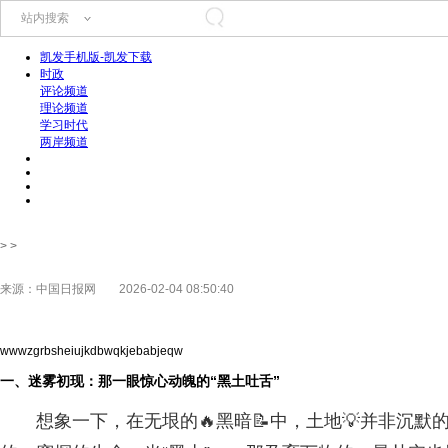
站内搜索
凯发手机版-凯发下载
时政
评论频道
理论频道
学习时代
两岸频道
> >
来源：中国日报网
2026-02-04 08:50:40
wwwzgrbsheiujkdbwqkjebabjeqw
一、迷雾初现：那一眼惊心动魄的“黑土吐舌”
想象一下，在无垠的🔥黑暗📝中，土地💡并非沉