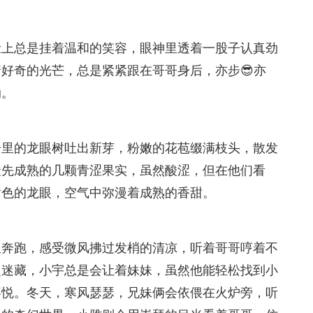
脸上总是挂着温和的笑容，眼神里透着一股子认真劲
着好奇的光芒，总是紧紧跟在哥哥身后，亦步😎亦
动。
子里的龙眼树吐出新芽，粉嫩的花苞缀满枝头，散发
最先成熟的几颗青涩果实，虽然酸涩，但在他们看
黄色的龙眼，空气中弥漫着成熟的香甜。
里奔跑，感受微风拂过发梢的清凉，听着哥哥哼着不
捉迷藏，小宇总是会让着妹妹，虽然他能轻松找到小
喜悦。冬天，寒风瑟瑟，兄妹俩会依偎在火炉旁，听