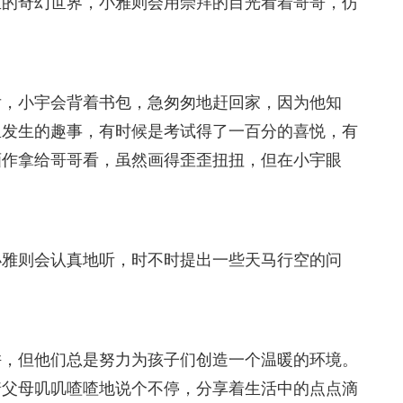
里的奇幻世界，小雅则会用崇拜的目光看着哥哥，仿
后，小宇会背着书包，急匆匆地赶回家，因为他知
里发生的趣事，有时候是考试得了一百分的喜悦，有
画作拿给哥哥看，虽然画得歪歪扭扭，但在小宇眼
小雅则会认真地听，时不时提出一些天马行空的问
拼，但他们总是努力为孩子们创造一个温暖的环境。
着父母叽叽喳喳地说个不停，分享着生活中的点点滴