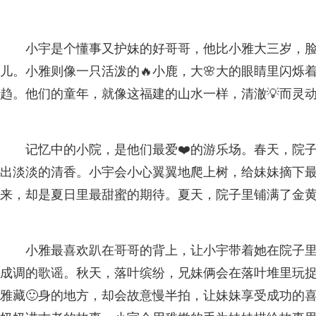
小宇是个懂事又护妹的好哥哥，他比小雅大三岁，
儿。小雅则像一只活泼的🔥小鹿，大🌸大的眼睛里闪烁
趋。他们的童年，就像这福建的山水一样，清澈💡而灵
记忆中的小院，是他们最爱❤️的游乐场。春天，院
出淡淡的清香。小宇会小心翼翼地爬上树，给妹妹摘下
来，却是夏日里最甜蜜的期待。夏天，院子里铺满了金
小雅最喜欢趴在哥哥的背上，让小宇带着她在院子
成调的歌谣。秋天，落叶缤纷，兄妹俩会在落叶堆里玩
雅藏🙂身的地方，却会故意慢半拍，让妹妹享受成功的