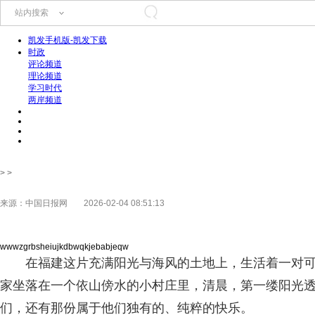
站内搜索
凯发手机版-凯发下载
时政
评论频道
理论频道
学习时代
两岸频道
> >
来源：中国日报网
2026-02-04 08:51:13
wwwzgrbsheiujkdbwqkjebabjeqw
在福建这片充满阳光与海风的土地上，生活着一对
家坐落在一个依山傍水的小村庄里，清晨，第一缕阳光
们，还有那份属于他们独有的、纯粹的快乐。