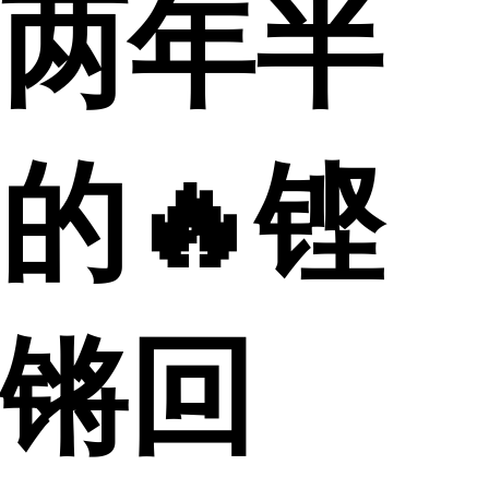
两年半
的🔥铿
锵回