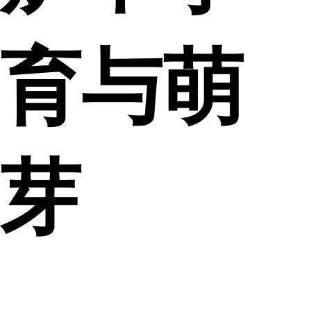
育与萌
芽