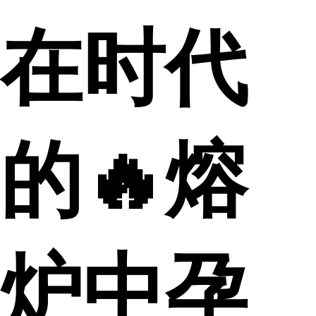
在时代
的🔥熔
炉中孕