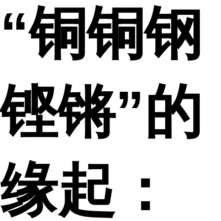
“铜铜钢
铿锵”的
缘起：