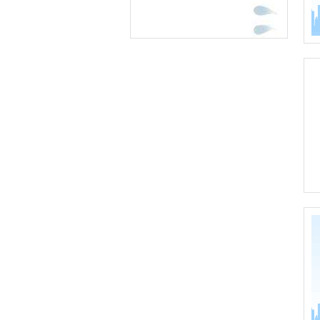
地址：北京市朝阳区朝阳路69号财满
街1号楼2-803
电话:010-85781220
传真:010-85781221
邮编：100025